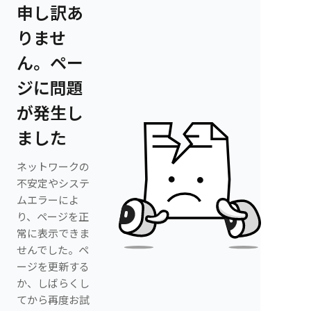
申し訳あ
りませ
ん。ペー
ジに問題
が発生し
ました
ネットワークの
不安定やシステ
ムエラーによ
り、ページを正
常に表示できま
せんでした。ペ
ージを更新する
か、しばらくし
てから再度お試