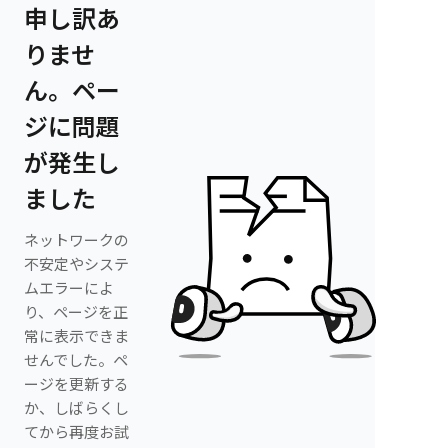
申し訳あ
りませ
ん。ペー
ジに問題
が発生し
ました
ネットワークの
不安定やシステ
ムエラーによ
り、ページを正
常に表示できま
せんでした。ペ
ージを更新する
か、しばらくし
てから再度お試