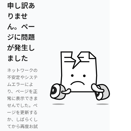
申し訳あ
りませ
ん。ペー
ジに問題
が発生し
ました
ネットワークの
不安定やシステ
ムエラーによ
り、ページを正
常に表示できま
せんでした。ペ
ージを更新する
か、しばらくし
てから再度お試