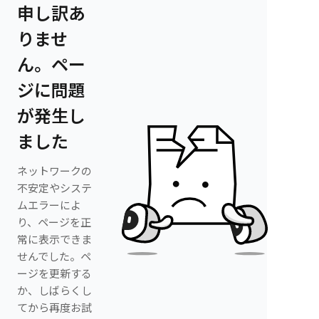
申し訳あ
りませ
ん。ペー
ジに問題
が発生し
ました
ネットワークの
不安定やシステ
ムエラーによ
り、ページを正
常に表示できま
せんでした。ペ
ージを更新する
か、しばらくし
てから再度お試