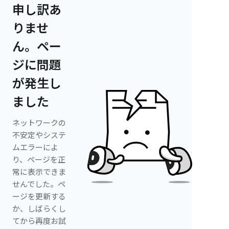
申し訳あ
りませ
ん。ペー
ジに問題
が発生し
ました
ネットワークの
不安定やシステ
ムエラーによ
り、ページを正
常に表示できま
せんでした。ペ
ージを更新する
か、しばらくし
てから再度お試