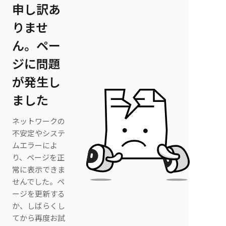
申し訳あ
りませ
ん。ペー
ジに問題
が発生し
ました
ネットワークの
不安定やシステ
ムエラーによ
り、ページを正
常に表示できま
せんでした。ペ
ージを更新する
か、しばらくし
てから再度お試