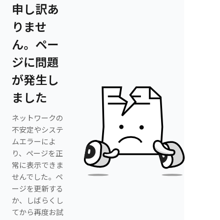
申し訳あ
りませ
ん。ペー
ジに問題
が発生し
ました
ネットワークの
不安定やシステ
ムエラーによ
り、ページを正
常に表示できま
せんでした。ペ
ージを更新する
か、しばらくし
てから再度お試