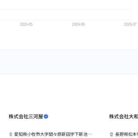
株式会社三河屋
株式会社大
愛知県
小牧市
大字間々原新田字下新池987番地
長野県
松本