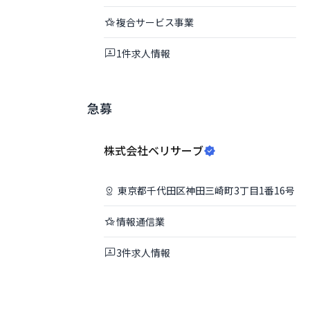
複合サービス事業
1
件
求人情報
急募
株式会社ベリサーブ
東京都
千代田区
神田三崎町3丁目1番16号
情報通信業
3
件
求人情報