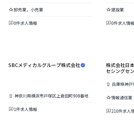
卸売業，小売業
建設業
0
件
求人情報
0
件
求人情
SBCメディカルグループ株式会社
株式会社日
セシングセ
兵庫県
神戸
神奈川県
横浜市戸塚区
上倉田町908番地
情報通信業
1
件
求人情報
210
件
求人