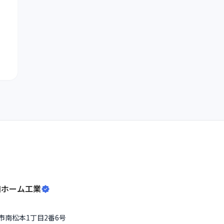
和ホーム工業
市
南松本1丁目2番6号