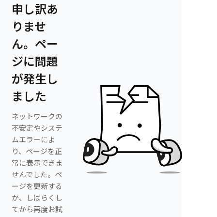
申し訳あ
りませ
ん。ペー
ジに問題
が発生し
ました
ネットワークの
不安定やシステ
ムエラーによ
り、ページを正
常に表示できま
せんでした。ペ
ージを更新する
か、しばらくし
てから再度お試