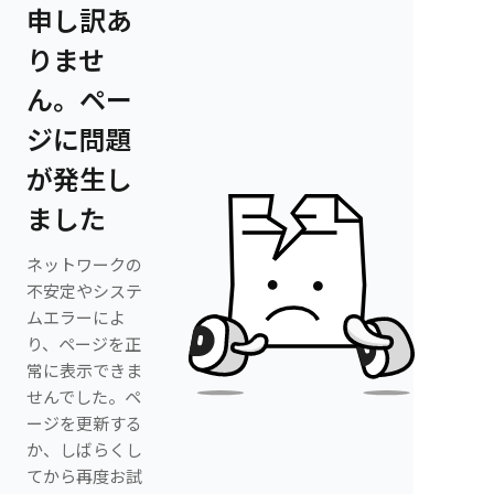
申し訳あ
りませ
ん。ペー
ジに問題
が発生し
ました
ネットワークの
不安定やシステ
ムエラーによ
り、ページを正
常に表示できま
せんでした。ペ
ージを更新する
か、しばらくし
てから再度お試