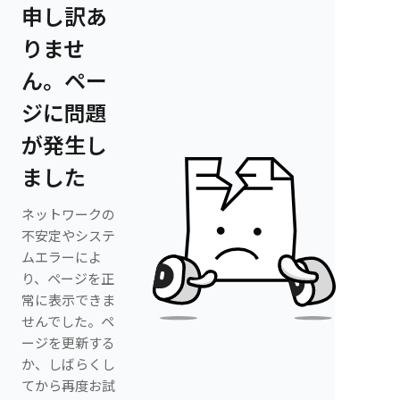
申し訳あ
りませ
ん。ペー
ジに問題
が発生し
ました
ネットワークの
不安定やシステ
ムエラーによ
り、ページを正
常に表示できま
せんでした。ペ
ージを更新する
か、しばらくし
てから再度お試