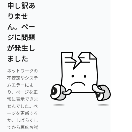
申し訳あ
りませ
ん。ペー
ジに問題
が発生し
ました
ネットワークの
不安定やシステ
ムエラーによ
り、ページを正
常に表示できま
せんでした。ペ
ージを更新する
か、しばらくし
てから再度お試