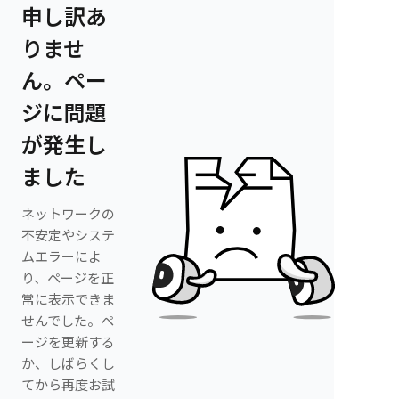
申し訳あ
りませ
ん。ペー
ジに問題
が発生し
ました
ネットワークの
不安定やシステ
ムエラーによ
り、ページを正
常に表示できま
せんでした。ペ
ージを更新する
か、しばらくし
てから再度お試