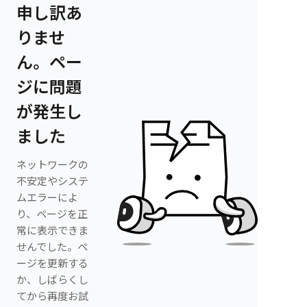
申し訳あ
りませ
ん。ペー
ジに問題
が発生し
ました
ネットワークの
不安定やシステ
ムエラーによ
り、ページを正
常に表示できま
せんでした。ペ
ージを更新する
か、しばらくし
てから再度お試