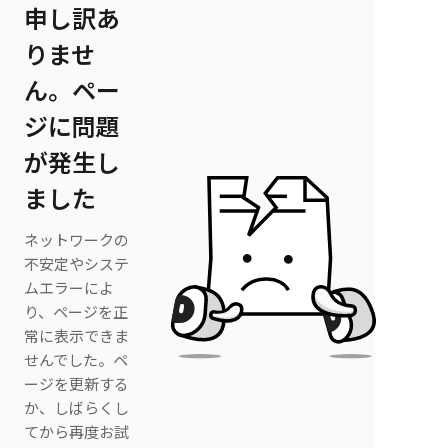
申し訳あ
りませ
ん。ペー
ジに問題
が発生し
ました
ネットワークの
不安定やシステ
ムエラーによ
り、ページを正
常に表示できま
せんでした。ペ
ージを更新する
か、しばらくし
てから再度お試