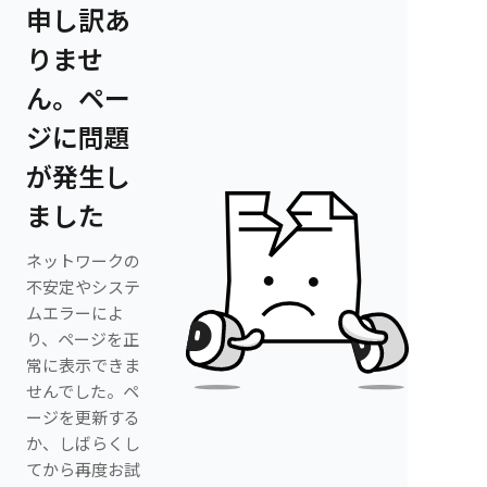
申し訳あ
りませ
ん。ペー
ジに問題
が発生し
ました
ネットワークの
不安定やシステ
ムエラーによ
り、ページを正
常に表示できま
せんでした。ペ
ージを更新する
か、しばらくし
てから再度お試