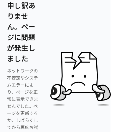
申し訳あ
りませ
ん。ペー
ジに問題
が発生し
ました
ネットワークの
不安定やシステ
ムエラーによ
り、ページを正
常に表示できま
せんでした。ペ
ージを更新する
か、しばらくし
てから再度お試