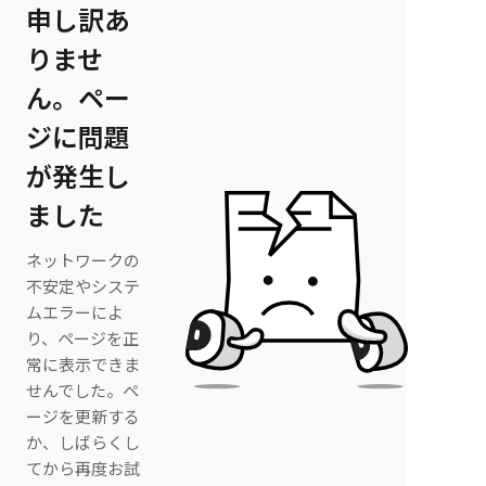
申し訳あ
りませ
ん。ペー
ジに問題
が発生し
ました
ネットワークの
不安定やシステ
ムエラーによ
り、ページを正
常に表示できま
せんでした。ペ
ージを更新する
か、しばらくし
てから再度お試