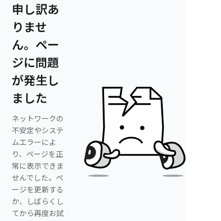
申し訳あ
りませ
ん。ペー
ジに問題
が発生し
ました
ネットワークの
不安定やシステ
ムエラーによ
り、ページを正
常に表示できま
せんでした。ペ
ージを更新する
か、しばらくし
てから再度お試