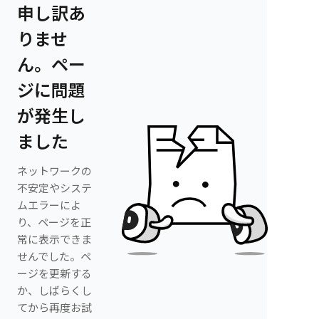
申し訳あ
りませ
ん。ペー
ジに問題
が発生し
ました
ネットワークの
不安定やシステ
ムエラーによ
り、ページを正
常に表示できま
せんでした。ペ
ージを更新する
か、しばらくし
てから再度お試