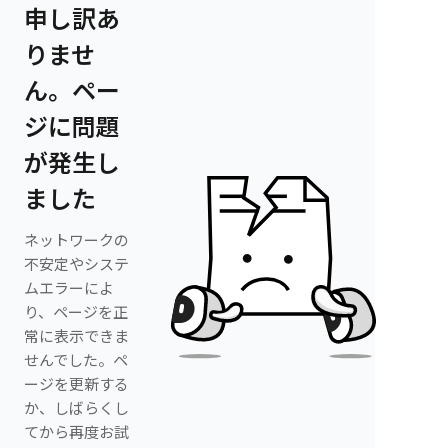
申し訳あ
りませ
ん。ペー
ジに問題
が発生し
ました
ネットワークの
不安定やシステ
ムエラーによ
り、ページを正
常に表示できま
せんでした。ペ
ージを更新する
か、しばらくし
てから再度お試