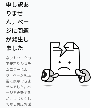
申し訳あ
りませ
ん。ペー
ジに問題
が発生し
ました
ネットワークの
不安定やシステ
ムエラーによ
り、ページを正
常に表示できま
せんでした。ペ
ージを更新する
か、しばらくし
てから再度お試