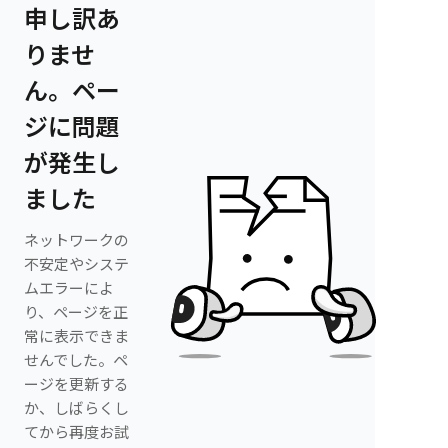
申し訳あ
りませ
ん。ペー
ジに問題
が発生し
ました
ネットワークの
不安定やシステ
ムエラーによ
り、ページを正
常に表示できま
せんでした。ペ
ージを更新する
か、しばらくし
てから再度お試