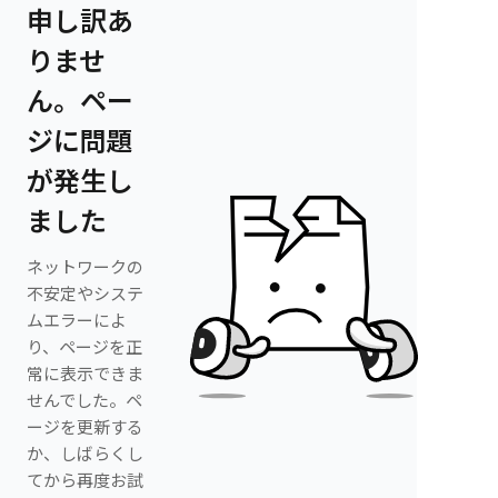
申し訳あ
りませ
ん。ペー
ジに問題
が発生し
ました
ネットワークの
不安定やシステ
ムエラーによ
り、ページを正
常に表示できま
せんでした。ペ
ージを更新する
か、しばらくし
てから再度お試