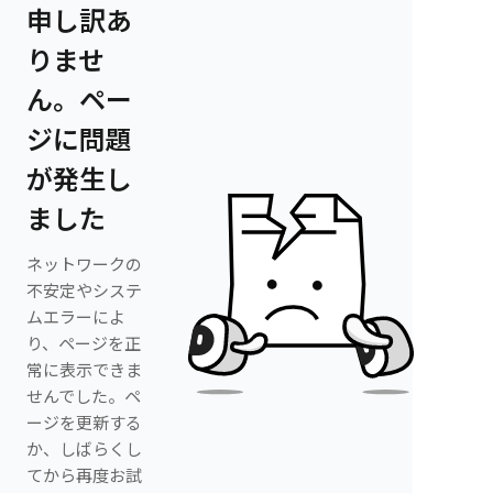
申し訳あ
りませ
ん。ペー
ジに問題
が発生し
ました
ネットワークの
不安定やシステ
ムエラーによ
り、ページを正
常に表示できま
せんでした。ペ
ージを更新する
か、しばらくし
てから再度お試