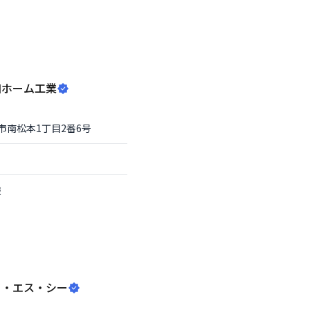
和ホーム工業
市
南松本1丁目2番6号
報
イ・エス・シー