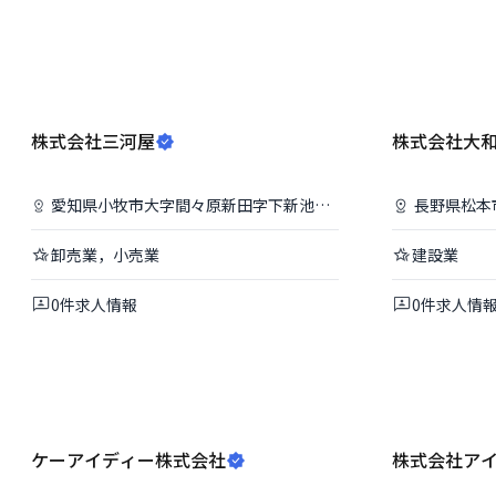
株式会社三河屋
株式会社大
愛知県
小牧市
大字間々原新田字下新池987番地
長野県
松本
卸売業，小売業
建設業
0
件
求人情報
0
件
求人情
ケーアイディー株式会社
株式会社ア