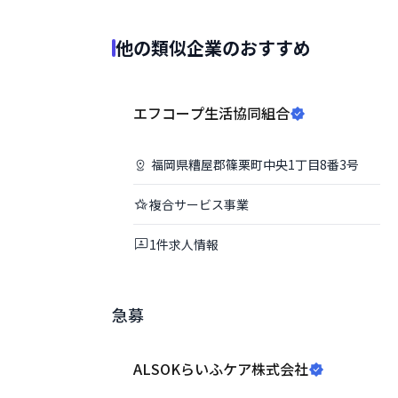
他の類似企業のおすすめ
エフコープ生活協同組合
福岡県
糟屋郡篠栗町
中央1丁目8番3号
複合サービス事業
1
件
求人情報
急募
ALSOKらいふケア株式会社