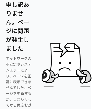
申し訳あ
りませ
ん。ペー
ジに問題
が発生し
ました
ネットワークの
不安定やシステ
ムエラーによ
り、ページを正
常に表示できま
せんでした。ペ
ージを更新する
か、しばらくし
てから再度お試