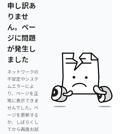
申し訳あ
りませ
ん。ペー
ジに問題
が発生し
ました
ネットワークの
不安定やシステ
ムエラーによ
り、ページを正
常に表示できま
せんでした。ペ
ージを更新する
か、しばらくし
てから再度お試