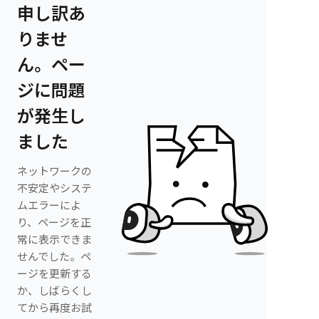
申し訳あ
りませ
ん。ペー
ジに問題
が発生し
ました
ネットワークの
不安定やシステ
ムエラーによ
り、ページを正
常に表示できま
せんでした。ペ
ージを更新する
か、しばらくし
てから再度お試