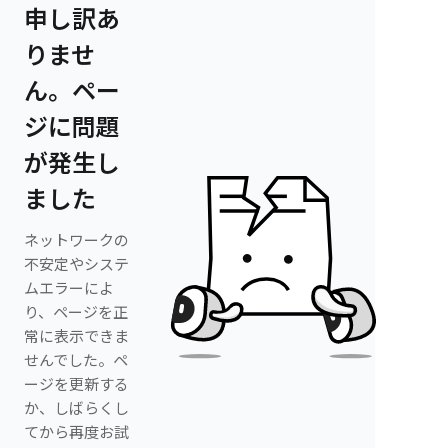
申し訳あ
りませ
ん。ペー
ジに問題
が発生し
ました
ネットワークの
不安定やシステ
ムエラーによ
り、ページを正
常に表示できま
せんでした。ペ
ージを更新する
か、しばらくし
てから再度お試