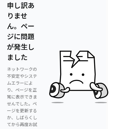
申し訳あ
りませ
ん。ペー
ジに問題
が発生し
ました
ネットワークの
不安定やシステ
ムエラーによ
り、ページを正
常に表示できま
せんでした。ペ
ージを更新する
か、しばらくし
てから再度お試