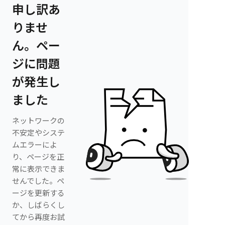
申し訳あ
りませ
ん。ペー
ジに問題
が発生し
ました
ネットワークの
不安定やシステ
ムエラーによ
り、ページを正
常に表示できま
せんでした。ペ
ージを更新する
か、しばらくし
てから再度お試