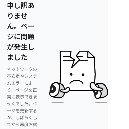
申し訳あ
りませ
ん。ペー
ジに問題
が発生し
ました
ネットワークの
不安定やシステ
ムエラーによ
り、ページを正
常に表示できま
せんでした。ペ
ージを更新する
か、しばらくし
てから再度お試