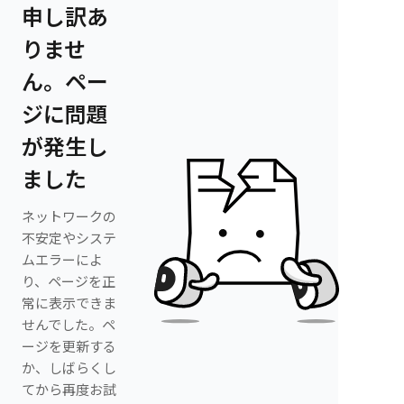
申し訳あ
りませ
ん。ペー
ジに問題
が発生し
ました
ネットワークの
不安定やシステ
ムエラーによ
り、ページを正
常に表示できま
せんでした。ペ
ージを更新する
か、しばらくし
てから再度お試