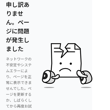
申し訳あ
りませ
ん。ペー
ジに問題
が発生し
ました
ネットワークの
不安定やシステ
ムエラーによ
り、ページを正
常に表示できま
せんでした。ペ
ージを更新する
か、しばらくし
てから再度お試