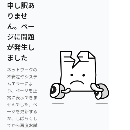
申し訳あ
りませ
ん。ペー
ジに問題
が発生し
ました
ネットワークの
不安定やシステ
ムエラーによ
り、ページを正
常に表示できま
せんでした。ペ
ージを更新する
か、しばらくし
てから再度お試