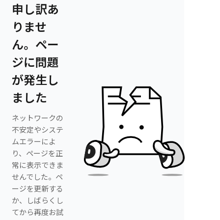
申し訳あ
りませ
ん。ペー
ジに問題
が発生し
ました
ネットワークの
不安定やシステ
ムエラーによ
り、ページを正
常に表示できま
せんでした。ペ
ージを更新する
か、しばらくし
てから再度お試