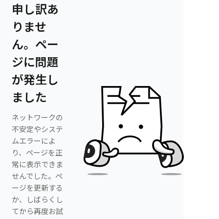
申し訳あ
りませ
ん。ペー
ジに問題
が発生し
ました
ネットワークの
不安定やシステ
ムエラーによ
り、ページを正
常に表示できま
せんでした。ペ
ージを更新する
か、しばらくし
てから再度お試