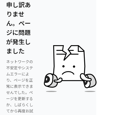
申し訳あ
りませ
ん。ペー
ジに問題
が発生し
ました
ネットワークの
不安定やシステ
ムエラーによ
り、ページを正
常に表示できま
せんでした。ペ
ージを更新する
か、しばらくし
てから再度お試