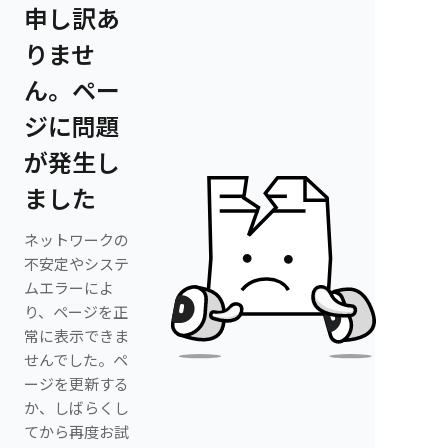
申し訳あ
りませ
ん。ペー
ジに問題
が発生し
ました
ネットワークの
不安定やシステ
ムエラーによ
り、ページを正
常に表示できま
せんでした。ペ
ージを更新する
か、しばらくし
てから再度お試