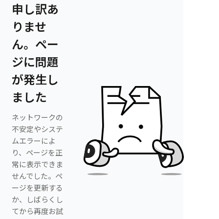
申し訳あ
りませ
ん。ペー
ジに問題
が発生し
ました
ネットワークの
不安定やシステ
ムエラーによ
り、ページを正
常に表示できま
せんでした。ペ
ージを更新する
か、しばらくし
てから再度お試