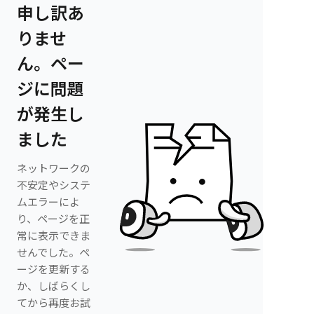
申し訳あ
りませ
ん。ペー
ジに問題
が発生し
ました
ネットワークの
不安定やシステ
ムエラーによ
り、ページを正
常に表示できま
せんでした。ペ
ージを更新する
か、しばらくし
てから再度お試