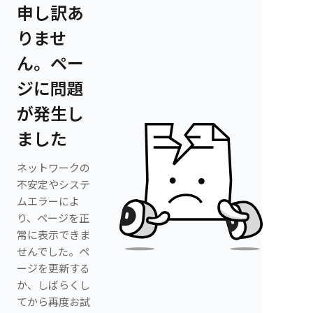
申し訳あ
りませ
ん。ペー
ジに問題
が発生し
ました
ネットワークの
不安定やシステ
ムエラーによ
り、ページを正
常に表示できま
せんでした。ペ
ージを更新する
か、しばらくし
てから再度お試