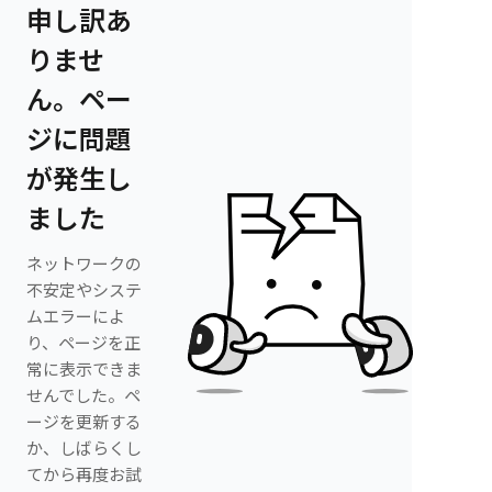
申し訳あ
りませ
ん。ペー
ジに問題
が発生し
ました
ネットワークの
不安定やシステ
ムエラーによ
り、ページを正
常に表示できま
せんでした。ペ
ージを更新する
か、しばらくし
てから再度お試