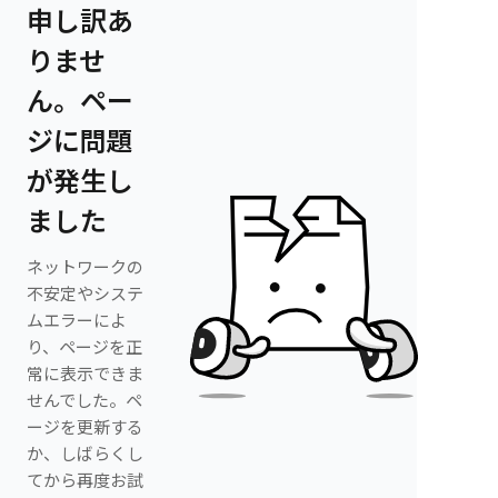
申し訳あ
りませ
ん。ペー
ジに問題
が発生し
ました
ネットワークの
不安定やシステ
ムエラーによ
り、ページを正
常に表示できま
せんでした。ペ
ージを更新する
か、しばらくし
てから再度お試