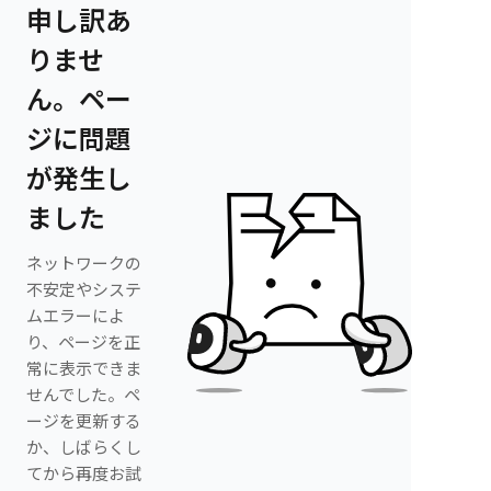
申し訳あ
りませ
ん。ペー
ジに問題
が発生し
ました
ネットワークの
不安定やシステ
ムエラーによ
り、ページを正
常に表示できま
せんでした。ペ
ージを更新する
か、しばらくし
てから再度お試