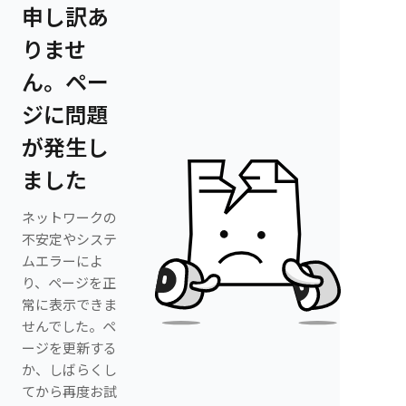
申し訳あ
りませ
ん。ペー
ジに問題
が発生し
ました
ネットワークの
不安定やシステ
ムエラーによ
り、ページを正
常に表示できま
せんでした。ペ
ージを更新する
か、しばらくし
てから再度お試