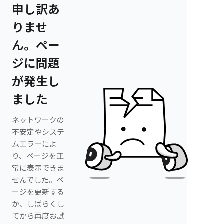
申し訳あ
りませ
ん。ペー
ジに問題
が発生し
ました
ネットワークの
不安定やシステ
ムエラーによ
り、ページを正
常に表示できま
せんでした。ペ
ージを更新する
か、しばらくし
てから再度お試