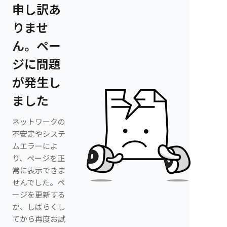
申し訳あ
りませ
ん。ペー
ジに問題
が発生し
ました
ネットワークの
不安定やシステ
ムエラーによ
り、ページを正
常に表示できま
せんでした。ペ
ージを更新する
か、しばらくし
てから再度お試