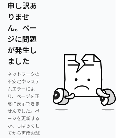
申し訳あ
りませ
ん。ペー
ジに問題
が発生し
ました
ネットワークの
不安定やシステ
ムエラーによ
り、ページを正
常に表示できま
せんでした。ペ
ージを更新する
か、しばらくし
てから再度お試